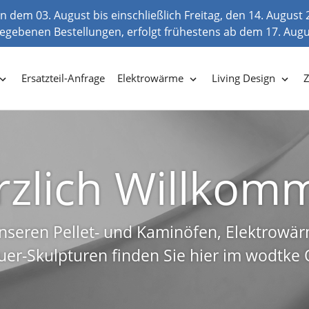
 dem 03. August bis einschließlich Freitag, den 14. August 
fgegebenen Bestellungen, erfolgt frühestens ab dem 17. Aug
Ersatzteil-Anfrage
Elektrowärme
Living Design
Ersatzteile
Elektrowärme
Living Design
rzlich Willkom
le zu unseren Pellet- und Kaminöfen finde
fühlwärme - für alle Häuser ohne Schorn
Feuerskulpturen und Designobjekte
 unseren Pellet- und Kaminöfen, Elektrow
er-Skulpturen finden Sie hier im wodtke
Zur Übersicht
Zur Übersicht
Zur Übersicht