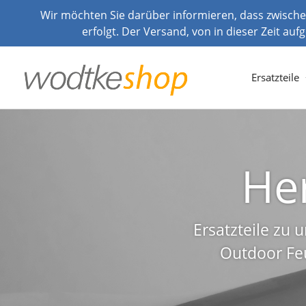
Direkt
Wir möchten Sie darüber informieren, dass zwischen
zum
erfolgt. Der Versand, von in dieser Zeit au
Inhalt
Ersatzteile
Diashow
pausieren
He
Ersatztei
Wohl
Ersatzteile zu
Outdoor Feu