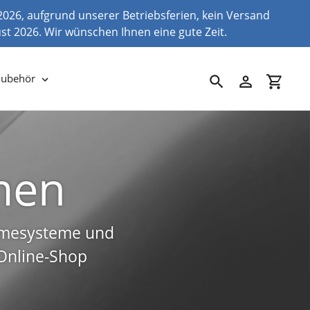
2026, aufgrund unserer Betriebsferien, kein Versand
ust 2026. Wir wünschen Ihnen eine gute Zeit.
Zubehör
Suchen
Einloggen
Einkau
men
n Sie hier
stein
ärmesysteme und
 Online-Shop