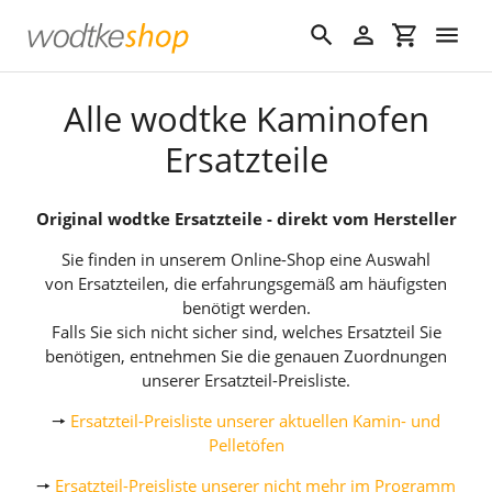
Direkt
zum
Suchen
Einloggen
Einkaufswa
Inhalt
S
Alle wodtke Kaminofen
a
Ersatzteile
m
Original wodtke Ersatzteile - direkt vom Hersteller
m
Sie finden in unserem Online-Shop eine Auswahl
l
von Ersatzteilen, die erfahrungsgemäß am häufigsten
benötigt werden.
u
Falls Sie sich nicht sicher sind, welches Ersatzteil Sie
n
benötigen, entnehmen Sie die genauen Zuordnungen
unserer Ersatzteil-Preisliste.
g
🠖
Ersatzteil-Preisliste unserer aktuellen Kamin- und
:
Pelletöfen
🠖
Ersatzteil-Preisliste unserer nicht mehr im Programm