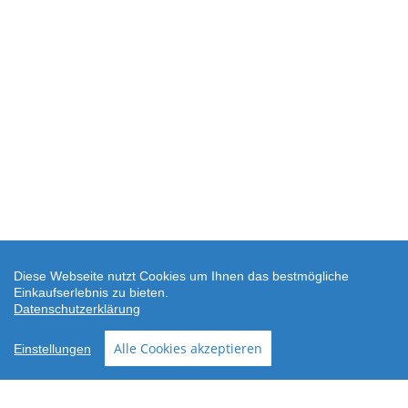
Diese Webseite nutzt Cookies um Ihnen das bestmögliche
Einkaufserlebnis zu bieten.
Datenschutzerklärung
SEHR GUT
(4.88 / 5)
Alle Cookies akzeptieren
Einstellungen
aus
24
Bewertungen bei: shopvote.de ⓘ
Informationen zur Echtheit der Bewertungen