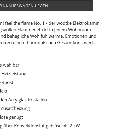
 EINKAUFSWAGEN LEGEN
m! feel the flame No. 1 - der wodtke Elektrokamin
ngsvollen Flammeneffekt in jedem Wohnraum
und behagliche Wohlfühlwärme. Emotionen und
lzen zu einem harmonischen Gesamtkunstwerk.
s wählbar
r Heizleistung
-Boost
fekt
den Acrylglas-Kristallen
 Zusatzheizung
dose genügt
g über Konvektionsluftgebläse bis 2 kW