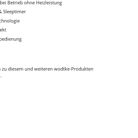
ei Betrieb ohne Heizleistung
& Sleeptimer
echnologie
ekt
nbedienung
n zu diesem und weiteren wodtke-Produkten
e
.