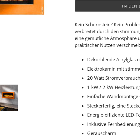
IN DEN
Kein Schornstein? Kein Proble
verbreitet durch den stimmu
eine gemütliche Atmosphäre 
praktischer Nutzen verschme
Dekorblende Acrylglas o
Elektrokamin mit stim
20 Watt Stromverbrauch 
1 kW / 2 kW Heizleistun
Einfache Wandmontage 
Steckerfertig, eine Stec
Energie-effiziente LED-T
Inklusive Fernbedienung
Geräuscharm