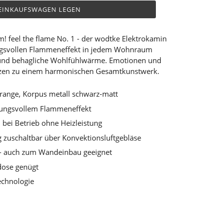
 EINKAUFSWAGEN LEGEN
m! feel the flame No. 1 - der wodtke Elektrokamin
ngsvollen Flammeneffekt in jedem Wohnraum
und behagliche Wohlfühlwärme. Emotionen und
lzen zu einem harmonischen Gesamtkunstwerk.
range, Korpus metall schwarz-matt
mungsvollem Flammeneffekt
bei Betrieb ohne Heizleistung
g zuschaltbar über Konvektionsluftgebläse
- auch zum Wandeinbau geeignet
kdose genügt
echnologie