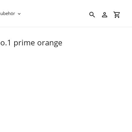
Zubehör
Suchen
Einloggen
Einkau
 No.1 prime orange