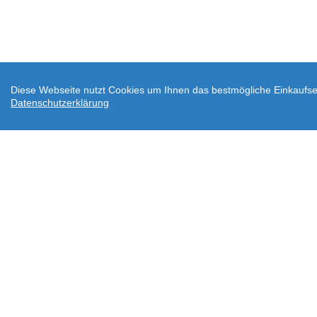
Diese Webseite nutzt Cookies um Ihnen das bestmögliche Einkaufser
Datenschutzerklärung
AGB
Datenschutz
Widerrufsbelehrung
Ve
Downloads
Über wodtke
Impressum