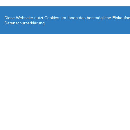
Diese Webseite nutzt Cookies um Ihnen das bestmögliche Einkaufser
Datenschutzerklärung
AGB
Datenschutz
Widerrufsbelehrung
Ve
Downloads
Über wodtke
Impressum