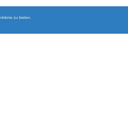
lebnis zu bieten.
Newsletter
rsand
Ersatzteil-Anfrage
Vertrag widerrufen
Ausführliche Informationen zum Newslet
Abonnieren
Sie
unsere
Mailingliste