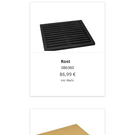
Rost
Rost
086360
86,99 €
inkl. MwSt.
Bodenschamotte
mitte