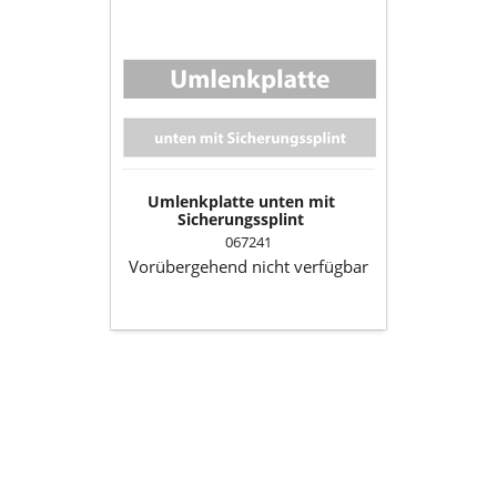
Umlenkplatte
unten
mit
Sicherungssplint
Umlenkplatte unten mit
Sicherungssplint
067241
Vorübergehend nicht verfügbar