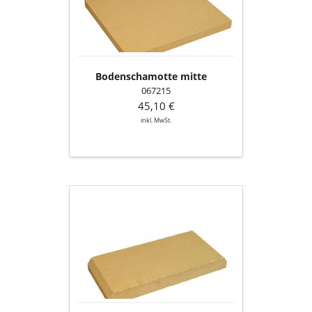
Bodenschamotte mitte
067215
45,10 €
inkl. MwSt.
Seitenschamotte
links/rechts/hinten