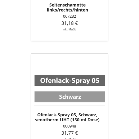
Seitenschamotte
links/rechts/hinten
067232
31,18 €
inkl. MwSt.
Ofenlack-
Spray
05,
Schwarz,
senotherm
UHT
(150
ml
Dose)
Ofenlack-Spray 05, Schwarz,
senotherm UHT (150 ml Dose)
000948
31,77 €