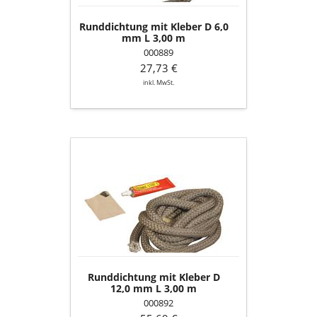
m
Runddichtung mit Kleber D 6,0
mm L 3,00 m
000889
27,73 €
inkl. MwSt.
Runddichtung
mit
Kleber
D
12,0
mm
L
3,00
m
Runddichtung mit Kleber D
12,0 mm L 3,00 m
000892