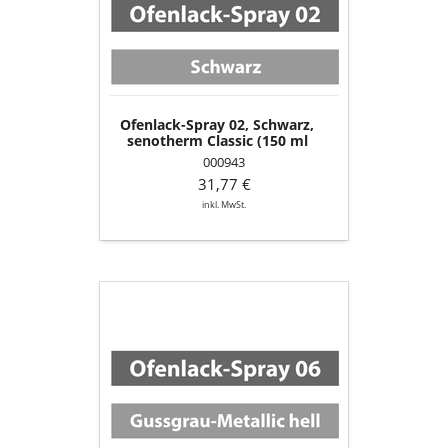
Schwarz,
senotherm
Classic
(150
ml
Dose)
Ofenlack-Spray 02, Schwarz,
senotherm Classic (150 ml
Dose)
000943
31,77 €
inkl. MwSt.
Ofenlack-
Spray
06,
Gussgrau-
Metallic
hell,
senotherm
UHT