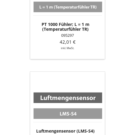
m
(Temperaturfühler
TR)
PT 1000 Fühler; L = 1 m
(Temperaturfühler TR)
095297
42,01 €
inkl. MwSt.
Luftmengensensor
(LMS-
S4)
Luftmengensensor (LMS-S4)