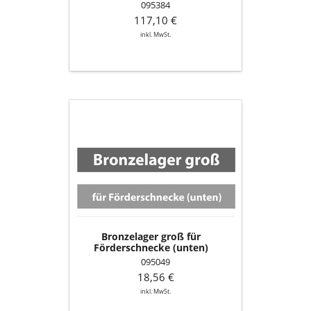
095384
117,10 €
inkl. MwSt.
Bronzelager
groß
für
Förderschnecke
(unten)
Bronzelager groß für
Förderschnecke (unten)
095049
18,56 €
inkl. MwSt.