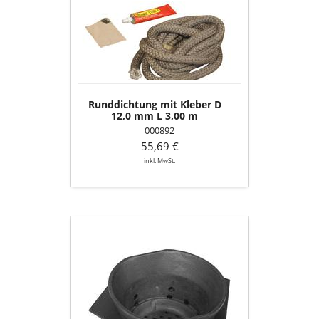
Kleber
D
12,0
mm
L
3,00
m
Runddichtung mit Kleber D
12,0 mm L 3,00 m
000892
55,69 €
inkl. MwSt.
Brennertopf
mit
Topfhalter
verschweißt