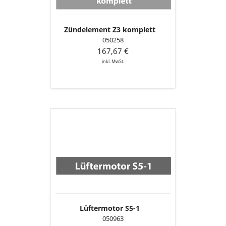
Zündelement Z3 komplett
050258
167,67 €
inkl. MwSt.
Lüftermotor
S5-
1
Lüftermotor S5-1
050963