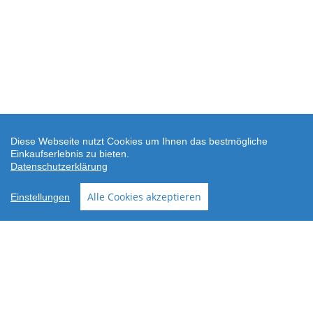
Diese Webseite nutzt Cookies um Ihnen das bestmögliche
Einkaufserlebnis zu bieten.
Datenschutzerklärung
SEHR GUT
(4.88 / 5)
Alle Cookies akzeptieren
Einstellungen
aus
24
Bewertungen bei: shopvote.de ⓘ
Informationen zur Echtheit der Bewertungen
AGB
Datenschutz
Widerrufsbelehrung
Versand
Ersatzteil-Anfrage
Downloads
Über wodtke
Impressum
Vertrag widerrufen