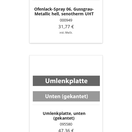
(150
ml
Ofenlack-Spray 06, Gussgrau-
Dose)
Metallic hell, senotherm UHT
(150 ml Dose)
000949
31,77 €
inkl. MwSt.
Umlenkplatte,
unten
(gekantet)
Umlenkplatte, unten
(gekantet)
095580
47,36 €