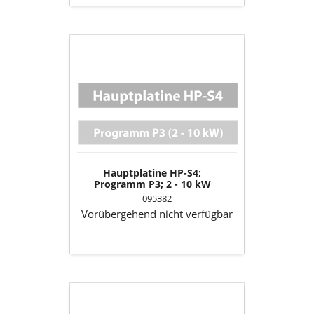
Hauptplatine
HP-
S4;
Programm
P3;
2
-
10
kW
Hauptplatine HP-S4;
Programm P3; 2 - 10 kW
095382
Vorübergehend nicht verfügbar
Bronzelager
klein