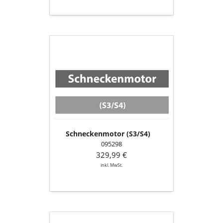
Schneckenmotor
(S3/S4)
Schneckenmotor (S3/S4)
095298
329,99 €
inkl. MwSt.
Zündpatrone