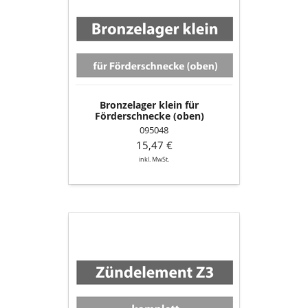
für
Förderschnecke
(oben)
Bronzelager klein für
Förderschnecke (oben)
095048
15,47 €
inkl. MwSt.
Zündelement
Z3
komplett