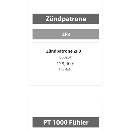
ZP3
Zündpatrone ZP3
050251
128,40 €
inkl. MwSt.
PT
1000
Fühler;
L
=
1