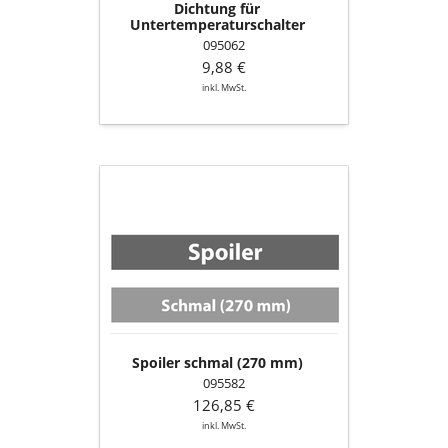
Dichtung für
Untertemperaturschalter
095062
9,88 €
inkl. MwSt.
Spoiler
schmal
(270
mm)
Spoiler schmal (270 mm)
095582
126,85 €
inkl. MwSt.