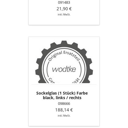
091483
21,90 €
inkl. MwSt.
Sockelglas
(1
Stück)
Farbe
black,
links
/
rechts
Sockelglas (1 Stück) Farbe
black, links / rechts
098666
188,14 €
inkl. MwSt.