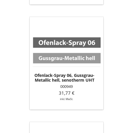
Ofenlack-
Spray
06,
Gussgrau-
Metallic
hell,
senotherm
UHT
(150
ml
Ofenlack-Spray 06, Gussgrau-
Dose)
Metallic hell, senotherm UHT
(150 ml Dose)
000949
31,77 €
inkl. MwSt.
Türglas