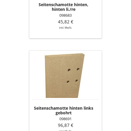
Seitenschamotte hinten,
hinten li./re
098683
45,82 €
inkl. MwSt.
Seitenschamotte
hinten
links
gebohrt
Seitenschamotte hinten links
gebohrt
098691
96,87 €