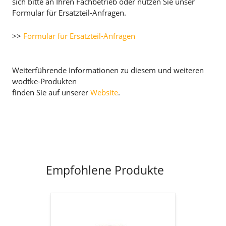
sich bitte an Ihren Fachbetrieb oder nutzen Sie unser
Formular für Ersatzteil-Anfragen.
>>
Formular für Ersatzteil-Anfragen
Weiterführende Informationen zu diesem und weiteren
wodtke-Produkten
finden Sie auf unserer
Website
.
Empfohlene Produkte
Flachdichtung
selbstklebend
D