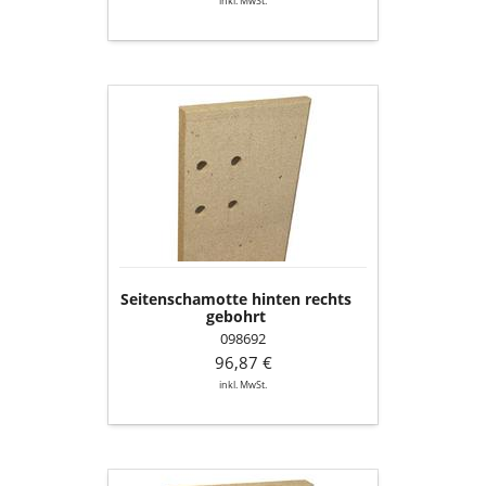
inkl. MwSt.
Seitenschamotte
hinten
rechts
gebohrt
Seitenschamotte hinten rechts
gebohrt
098692
96,87 €
inkl. MwSt.