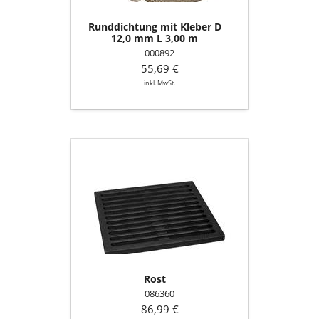
m
Runddichtung mit Kleber D
12,0 mm L 3,00 m
000892
55,69 €
inkl. MwSt.
Rost
Rost
086360
86,99 €