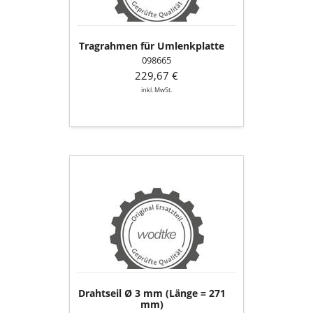
Tragrahmen für Umlenkplatte
098665
229,67 €
inkl. MwSt.
Drahtseil
Ø
3
mm
(Länge
=
271
mm)
Drahtseil Ø 3 mm (Länge = 271
mm)