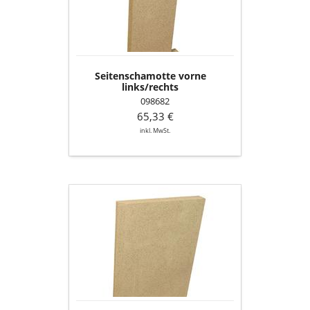
Seitenschamotte vorne
links/rechts
098682
65,33 €
inkl. MwSt.
Seitenschamotte
hinten,
hinten
li./re