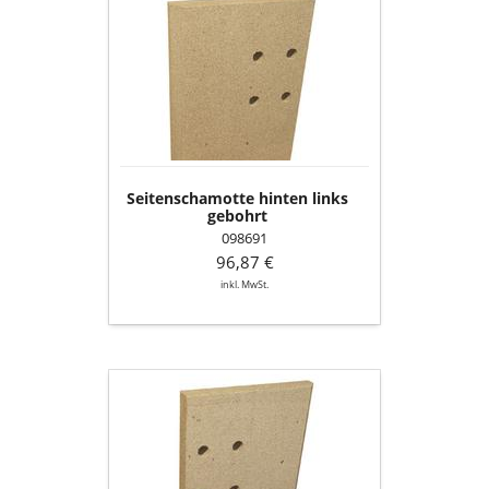
Seitenschamotte
hinten
links
gebohrt
Seitenschamotte hinten links
gebohrt
098691
96,87 €
inkl. MwSt.
Seitenschamotte
hinten
rechts
gebohrt