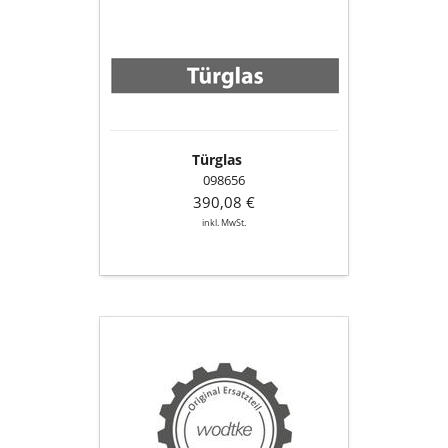
Türglas
098656
390,08 €
inkl. MwSt.
Tragrahmen
für
Umlenkplatte