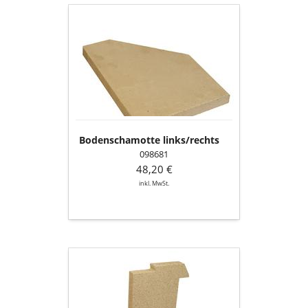
Bodenschamotte
links/rechts
Bodenschamotte links/rechts
098681
48,20 €
inkl. MwSt.
Seitenschamotte
vorne
links/rechts