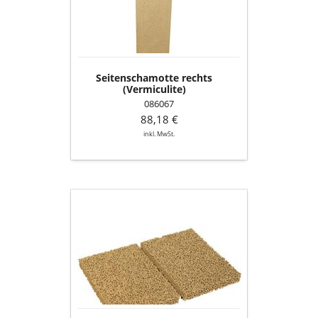
Seitenschamotte rechts
(Vermiculite)
086067
88,18 €
inkl. MwSt.
HiClean-
Filter
Platten
(2-
teilig)