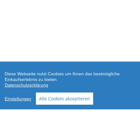
Diese Webseite nutzt Cookies um Ihnen das bestmögliche
Einkaufserlebnis zu bieten.
Datenschutzerklärung
SEHR GUT
(4.88 / 5)
Alle Cookies akzeptieren
Einstellungen
aus
24
Bewertungen bei: shopvote.de ⓘ
Informationen zur Echtheit der Bewertungen
AGB
Datenschutz
Widerrufsbelehrung
Versand
Ersatzteil-Anfrage
Downloads
Über wodtke
Impressum