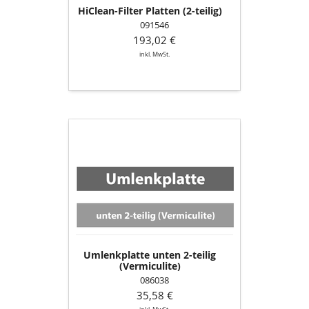
HiClean-Filter Platten (2-teilig)
091546
193,02 €
inkl. MwSt.
Umlenkplatte
unten
2-
teilig
(Vermiculite)
Umlenkplatte unten 2-teilig
(Vermiculite)
086038
35,58 €