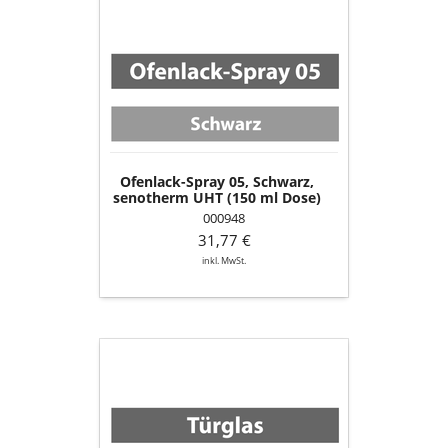
Ofenlack-
Spray
05,
Schwarz,
senotherm
UHT
(150
ml
Dose)
Ofenlack-Spray 05, Schwarz,
senotherm UHT (150 ml Dose)
000948
31,77 €
inkl. MwSt.
Türglas
innen