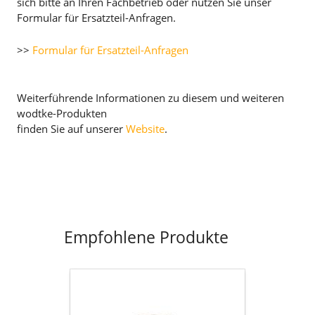
sich bitte an Ihren Fachbetrieb oder nutzen Sie unser
Formular für Ersatzteil-Anfragen.
>>
Formular für Ersatzteil-Anfragen
Weiterführende Informationen zu diesem und weiteren
wodtke-Produkten
finden Sie auf unserer
Website
.
Empfohlene Produkte
Flachdichtung
selbstklebend
D