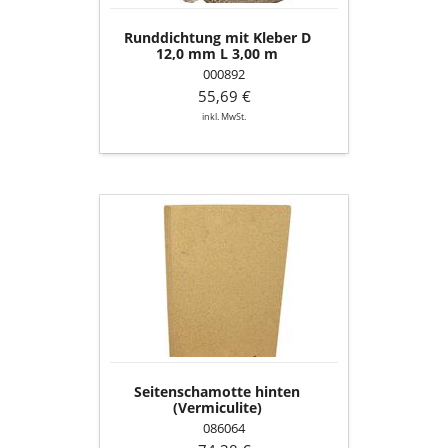
m
Runddichtung mit Kleber D
12,0 mm L 3,00 m
000892
55,69 €
inkl. MwSt.
Seitenschamotte
hinten
(Vermiculite)
Seitenschamotte hinten
(Vermiculite)
086064