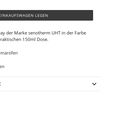
 EINKAUFSWAGEN LEGEN
ray der Marke senotherm UHT in der Farbe
 praktischen 150ml Dose.
rimäröfen
en
t
R-00-07