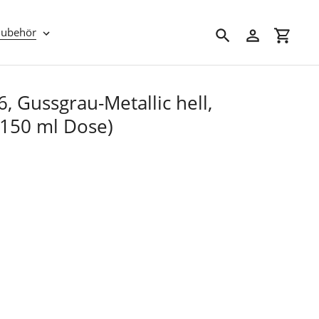
Zubehör
Suchen
Einloggen
Einkau
, Gussgrau-Metallic hell,
150 ml Dose)