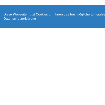
Diese Webseite nutzt Cookies um Ihnen das bestmögliche Einkaufser
Datenschutzerklärung
AGB
Datenschutz
Widerrufsbelehrung
Ve
Downloads
Über wodtke
Impressum