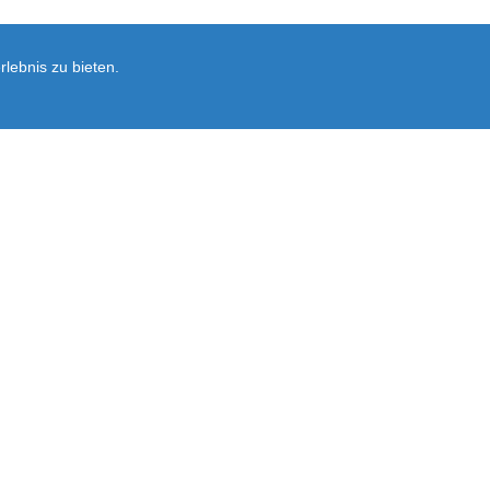
lebnis zu bieten.
Newsletter
rsand
Ersatzteil-Anfrage
Vertrag widerrufen
Ausführliche Informationen zum Newslet
Abonnieren
Sie
unsere
Mailingliste