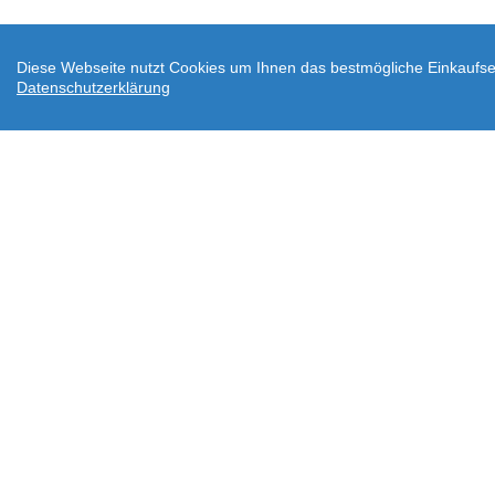
Diese Webseite nutzt Cookies um Ihnen das bestmögliche Einkaufser
Datenschutzerklärung
AGB
Datenschutz
Widerrufsbelehrung
Ve
Downloads
Über wodtke
Impressum