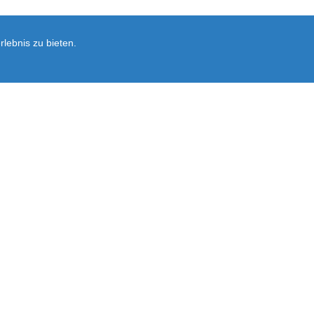
lebnis zu bieten.
Newsletter
rsand
Ersatzteil-Anfrage
Vertrag widerrufen
Ausführliche Informationen zum Newslet
Abonnieren
Sie
unsere
Mailingliste