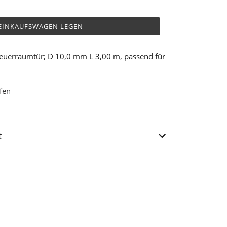
 EINKAUFSWAGEN LEGEN
Feuerraumtür; D 10,0 mm L 3,00 m, passend für
fen
t
G-01-01