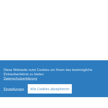
Diese Webseite nutzt Cookies um Ihnen das bestmögliche
Einkaufserlebnis zu bieten.
Datenschutzerklärung
SEHR GUT
(4.88 / 5)
Alle Cookies akzeptieren
Einstellungen
aus
24
Bewertungen bei: shopvote.de ⓘ
Informationen zur Echtheit der Bewertungen