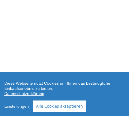
Diese Webseite nutzt Cookies um Ihnen das bestmögliche
Einkaufserlebnis zu bieten.
Datenschutzerklärung
SEHR GUT
(4.88 / 5)
Alle Cookies akzeptieren
Einstellungen
aus
24
Bewertungen bei: shopvote.de ⓘ
Informationen zur Echtheit der Bewertungen