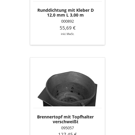
m
Runddichtung mit Kleber D
12,0 mm L 3,00 m
000892
55,69 €
inkl. MwSt.
Brennertopf
mit
Topfhalter
verschweißt
Brennertopf mit Topfhalter
verschweißt
095057
127,45 €