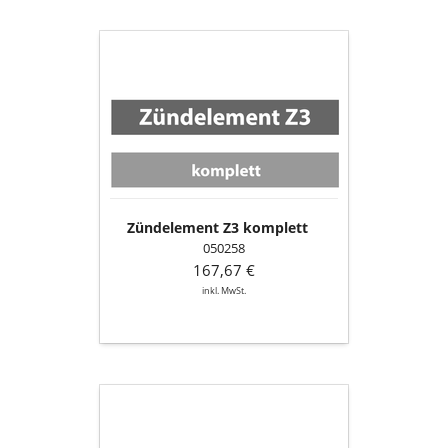
Zündelement
Z3
komplett
Zündelement Z3 komplett
050258
167,67 €
inkl. MwSt.
Lüftermotor
S5-
1