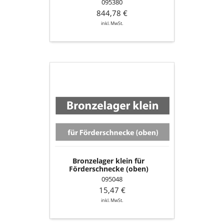
095380
844,78 €
inkl. MwSt.
Bronzelager
klein
für
Förderschnecke
(oben)
Bronzelager klein für
Förderschnecke (oben)
095048
15,47 €
inkl. MwSt.