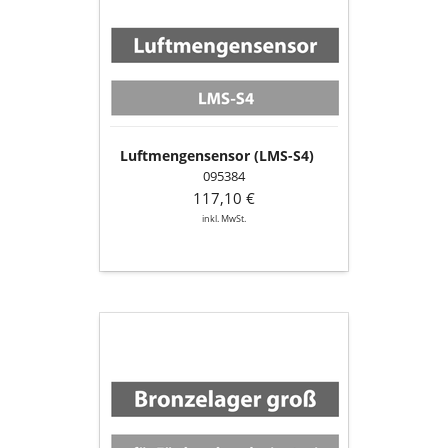
S4)
Luftmengensensor (LMS-S4)
095384
117,10 €
inkl. MwSt.
Bronzelager
groß
für
Förderschnecke
(unten)