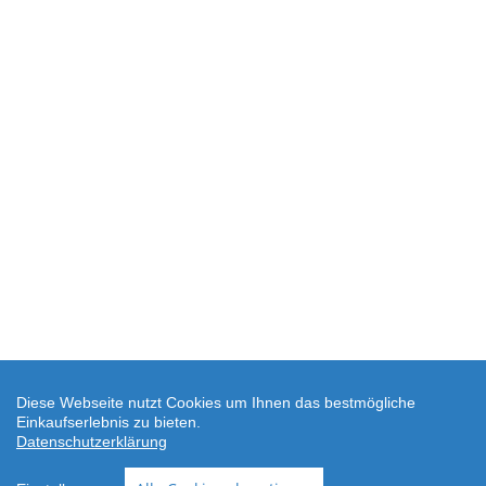
Diese Webseite nutzt Cookies um Ihnen das bestmögliche
Einkaufserlebnis zu bieten.
Datenschutzerklärung
SEHR GUT
(4.88 / 5)