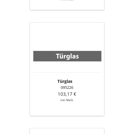
Türglas
Türglas
095226
103,17 €
inkl. MwSt.