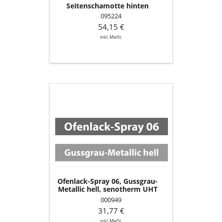
Seitenschamotte hinten
095224
54,15 €
inkl. MwSt.
Ofenlack-
Spray
06,
Gussgrau-
Metallic
hell,
senotherm
UHT
(150
ml
Ofenlack-Spray 06, Gussgrau-
Dose)
Metallic hell, senotherm UHT
(150 ml Dose)
000949
31,77 €
inkl. MwSt.