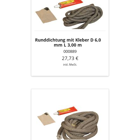
D
6,0
mm
L
3,00
m
Runddichtung mit Kleber D 6,0
mm L 3,00 m
000889
27,73 €
inkl. MwSt.
Runddichtung
mit
Kleber
D
12,0
mm
L
3,00