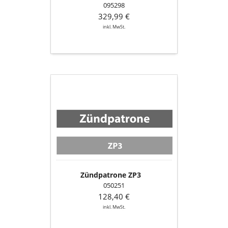
095298
329,99 €
inkl. MwSt.
Zündpatrone
ZP3
Zündpatrone ZP3
050251
128,40 €
inkl. MwSt.