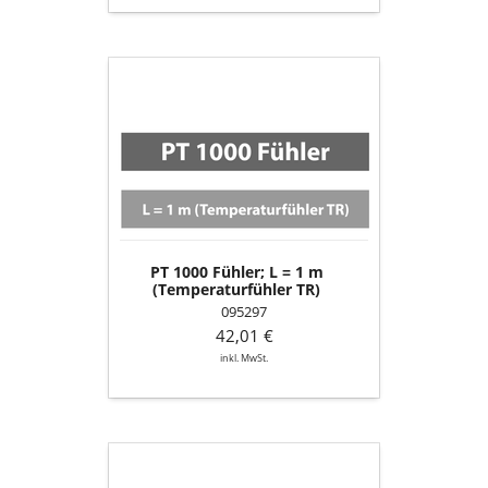
PT
1000
Fühler;
L
=
1
m
(Temperaturfühler
TR)
PT 1000 Fühler; L = 1 m
(Temperaturfühler TR)
095297
42,01 €
inkl. MwSt.
Luftmengensensor
(LMS-