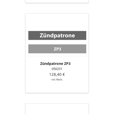
Zündpatrone
ZP3
Zündpatrone ZP3
050251
128,40 €
inkl. MwSt.
PT
1000