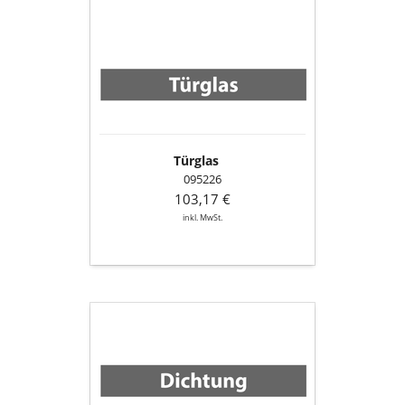
Türglas
Türglas
095226
103,17 €
inkl. MwSt.
Dichtung
für
Untertemperaturschalter