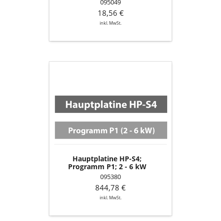
095049
18,56 €
inkl. MwSt.
Hauptplatine
HP-
S4;
Programm
P1;
2
-
6
kW
Hauptplatine HP-S4;
Programm P1; 2 - 6 kW
095380
844,78 €
inkl. MwSt.