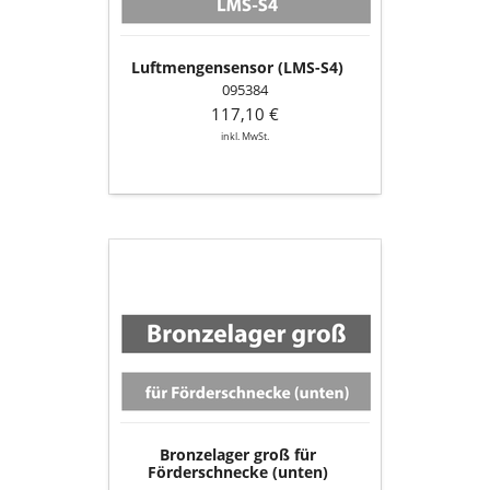
Luftmengensensor (LMS-S4)
095384
117,10 €
inkl. MwSt.
Bronzelager
groß
für
Förderschnecke
(unten)
Bronzelager groß für
Förderschnecke (unten)