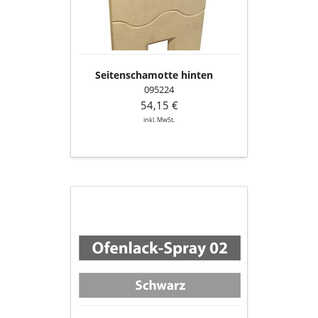
Seitenschamotte hinten
095224
54,15 €
inkl. MwSt.
Ofenlack-
Spray
02,
Schwarz,
senotherm
Classic
(150
ml
Dose)