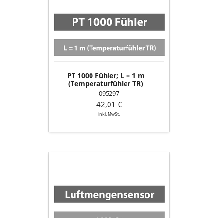
Fühler;
L
=
1
m
(Temperaturfühler
TR)
PT 1000 Fühler; L = 1 m
(Temperaturfühler TR)
095297
42,01 €
inkl. MwSt.
Luftmengensensor
(LMS-
S4)