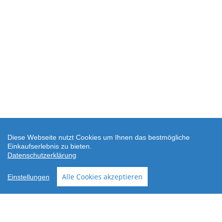
Diese Webseite nutzt Cookies um Ihnen das bestmögliche
Einkaufserlebnis zu bieten.
Datenschutzerklärung
SEHR GUT
(4.88 / 5)
Alle Cookies akzeptieren
Einstellungen
aus
24
Bewertungen bei: shopvote.de ⓘ
Informationen zur Echtheit der Bewertungen