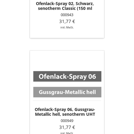
Ofenlack-Spray 02, Schwarz,
senotherm Classic (150 ml
Dose)
000943
31,77 €
inkl. MwSt.
Ofenlack-
Spray
06,
Gussgrau-
Metallic
hell,
senotherm
UHT
(150
ml
Ofenlack-Spray 06, Gussgrau-
Dose)
Metallic hell, senotherm UHT
(150 ml Dose)
000949
31,77 €
inkl. MwSt.