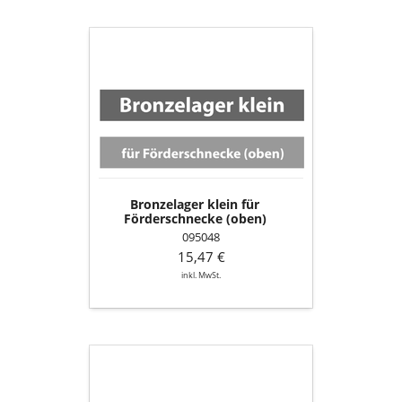
Bronzelager
klein
für
Förderschnecke
(oben)
Bronzelager klein für
Förderschnecke (oben)
095048
15,47 €
inkl. MwSt.
Zündelement
Z3
komplett