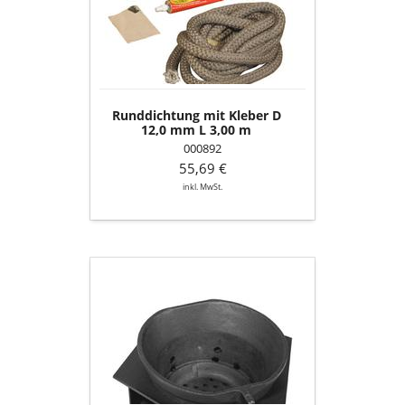
D
12,0
mm
L
3,00
m
Runddichtung mit Kleber D
12,0 mm L 3,00 m
000892
55,69 €
inkl. MwSt.
Brennertopf
mit
Topfhalter
verschweißt