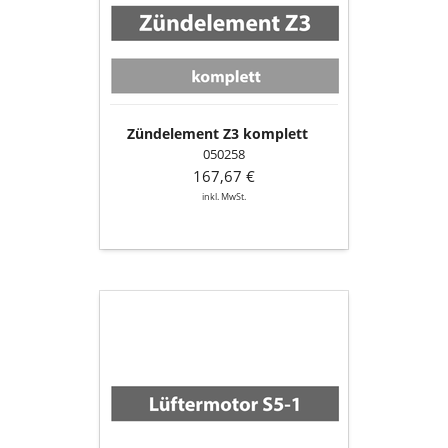
Zündelement Z3 komplett
050258
167,67 €
inkl. MwSt.
Lüftermotor
S5-
1