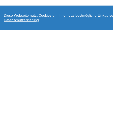
Diese Webseite nutzt Cookies um Ihnen das bestmögliche Einkaufser
Datenschutzerklärung
AGB
Datenschutz
Widerrufsbelehrung
Ve
Downloads
Über wodtke
Impressum