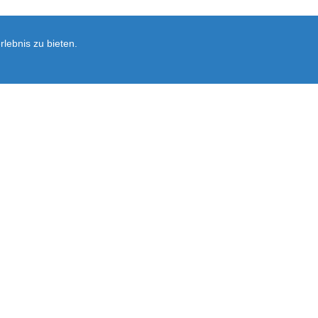
lebnis zu bieten.
Newsletter
rsand
Ersatzteil-Anfrage
Vertrag widerrufen
Ausführliche Informationen zum Newslet
Abonnieren
Sie
unsere
Mailingliste