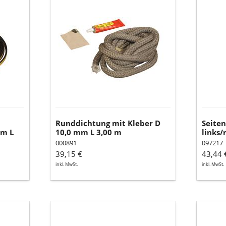
Runddichtung
Seiten
mit
hinten
Kleber
links/r
D
10,0
mm
L
3,00
m
Runddichtung mit Kleber D
Seite
mm L
10,0 mm L 3,00 m
links/
000891
097217
39,15 €
43,44 
inkl. MwSt.
inkl. MwSt.
Rost
Ofenla
Spray