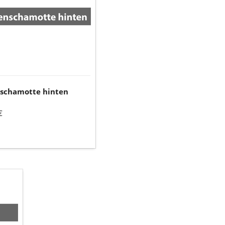
nschamotte hinten
€