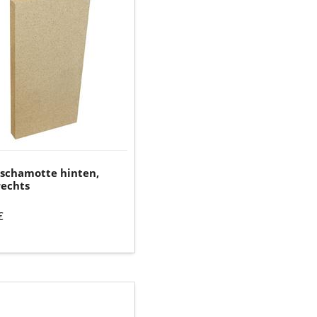
schamotte
,
echts
nschamotte hinten,
rechts
€
ck-