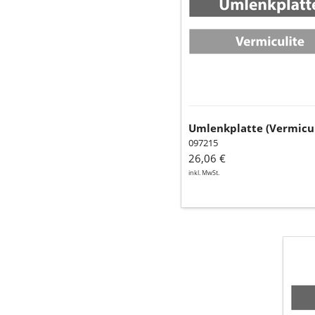
Umlenkplatte (Vermicul
097215
26,06 €
inkl. MwSt.
Span
unte