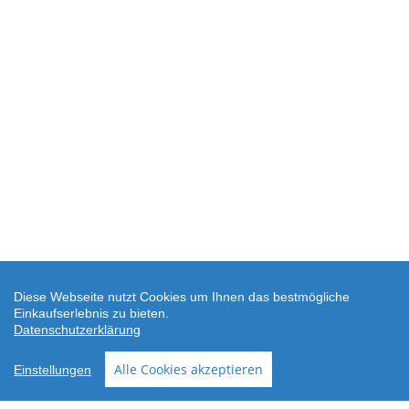
Diese Webseite nutzt Cookies um Ihnen das bestmögliche
Einkaufserlebnis zu bieten.
Datenschutzerklärung
SEHR GUT
(4.88 / 5)
Alle Cookies akzeptieren
Einstellungen
aus
24
Bewertungen bei: shopvote.de ⓘ
Informationen zur Echtheit der Bewertungen