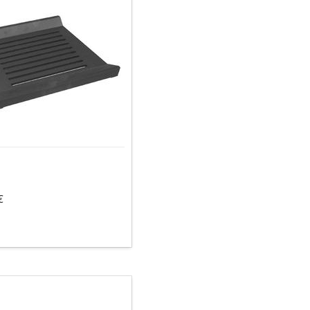
€
schamotte