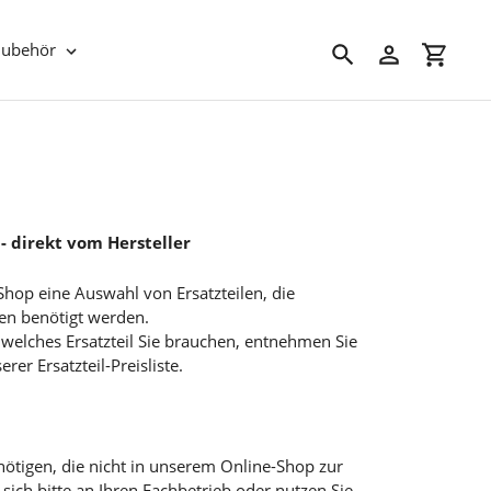
Zubehör
Suchen
Einloggen
Einkau
 - direkt vom Hersteller
Shop eine Auswahl von Ersatzteilen, die
en benötigt werden.
d, welches Ersatzteil Sie brauchen, entnehmen Sie
r Ersatzteil-Preisliste.
benötigen, die nicht in unserem Online-Shop zur
sich bitte an Ihren Fachbetrieb oder nutzen Sie