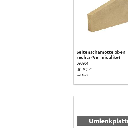
Seitenschamotte oben
rechts (Vermiculite)
098961
40,82 €
inkl. MwSt.
Umlenkplatte
I
(Vermiculite)