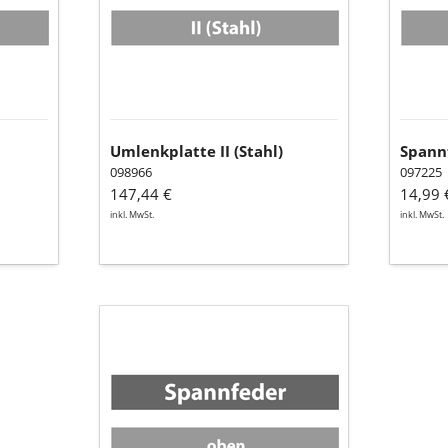
Umlenkplatte II (Stahl)
Spann
098966
097225
147,44 €
14,99 
inkl. MwSt.
inkl. MwSt.
Spannfeder
oben