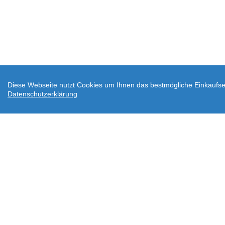
Diese Webseite nutzt Cookies um Ihnen das bestmögliche Einkaufser
Datenschutzerklärung
AGB
Datenschutz
Widerrufsbelehrung
Ve
Downloads
Über wodtke
Impressum