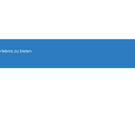
lebnis zu bieten.
Newsletter
rsand
Ersatzteil-Anfrage
Vertrag widerrufen
Ausführliche Informationen zum Newslet
Abonnieren
Sie
unsere