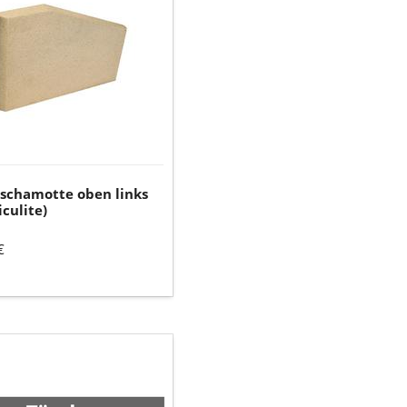
ulite)
nschamotte oben links
culite)
€
s
raumtür