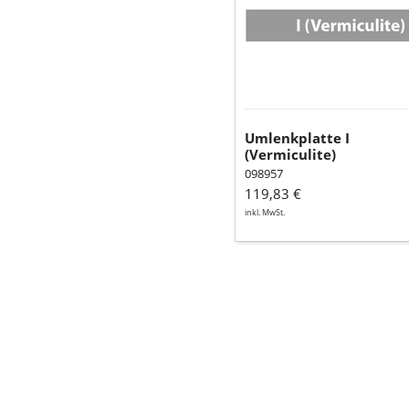
Umlenkplatte I
(Vermiculite)
098957
119,83 €
inkl. MwSt.