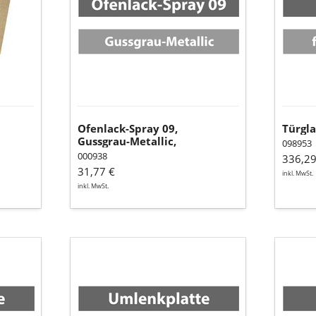
Metallic,
senotherm
UHT
(150
ml
Dose)
Ofenlack-Spray 09,
Türgl
Gussgrau-Metallic,
098953
senotherm UHT (150 ml
000938
336,29
Dose)
31,77 €
inkl. MwSt.
inkl. MwSt.
Umlenkplatte
Spann
II
unten
(Stahl)