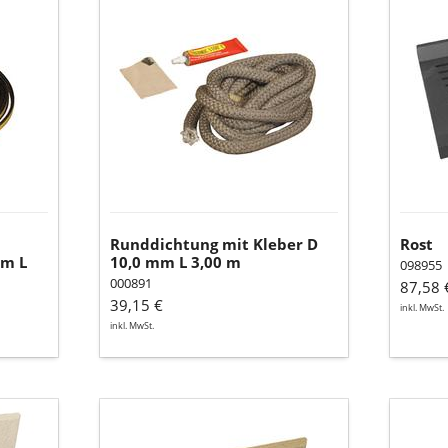
Runddichtung
Rost
mit
Kleber
D
10,0
mm
L
3,00
m
Runddichtung mit Kleber D
Rost
mm L
10,0 mm L 3,00 m
098955
000891
87,58 
39,15 €
inkl. MwSt.
inkl. MwSt.
Seitenschamotte
Seiten
unten
oben