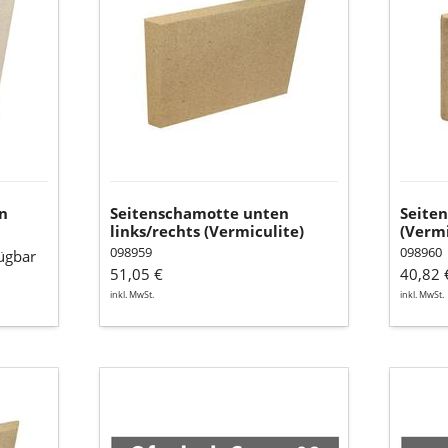
links/rechts
links
(Vermiculite)
(Vermic
n
Seitenschamotte unten
Seite
links/rechts (Vermiculite)
(Vermi
098959
098960
ügbar
51,05 €
40,82 
inkl. MwSt.
inkl. MwSt.
Ofenlack-
Türgla
Spray
für
09,
Feuer
Gussgrau-