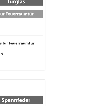
as für Feuerraumtür
 €
feder