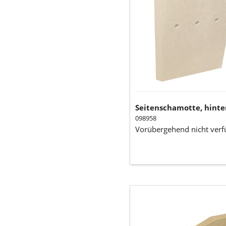
Seitenschamotte, hinte
098958
Vorübergehend nicht verf
Seitenschamotte
oben
rechts
(Vermiculite)