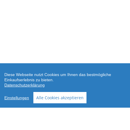
Diese Webseite nutzt Cookies um Ihnen das bestmögliche
Einkaufserlebnis zu bieten.
Datenschutzerklärung
SEHR GUT
(4.88 / 5)
Alle Cookies akzeptieren
Einstellungen
aus
24
Bewertungen bei: shopvote.de ⓘ
Informationen zur Echtheit der Bewertungen
AGB
Datenschutz
Widerrufsbelehrung
Versand