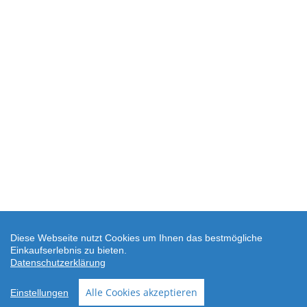
Diese Webseite nutzt Cookies um Ihnen das bestmögliche
Einkaufserlebnis zu bieten.
Datenschutzerklärung
SEHR GUT
(4.88 / 5)
Alle Cookies akzeptieren
Einstellungen
aus
24
Bewertungen bei: shopvote.de ⓘ
Informationen zur Echtheit der Bewertungen