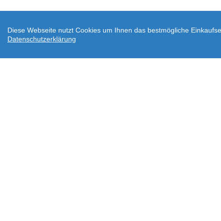
Diese Webseite nutzt Cookies um Ihnen das bestmögliche Einkaufser
Datenschutzerklärung
AGB
Datenschutz
Widerrufsbelehrung
Ve
Downloads
Über wodtke
Impressum