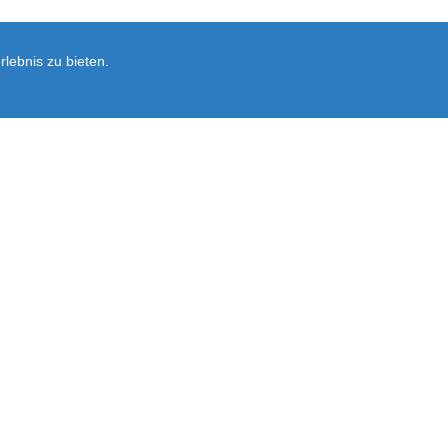
lebnis zu bieten.
Newsletter
rsand
Ersatzteil-Anfrage
Vertrag widerrufen
Ausführliche Informationen zum Newslet
Abonnieren
Sie
unsere
Mailingliste