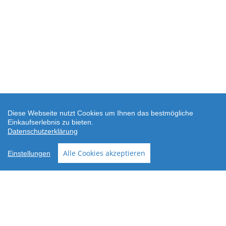
Diese Webseite nutzt Cookies um Ihnen das bestmögliche
Einkaufserlebnis zu bieten.
Datenschutzerklärung
SEHR GUT
(4.88 / 5)
Alle Cookies akzeptieren
Einstellungen
aus
24
Bewertungen bei: shopvote.de ⓘ
Informationen zur Echtheit der Bewertungen
AGB
Datenschutz
Widerrufsbelehrung
Versand
Ersatzteil-Anfrage
Downloads
Über wodtke
Impressum