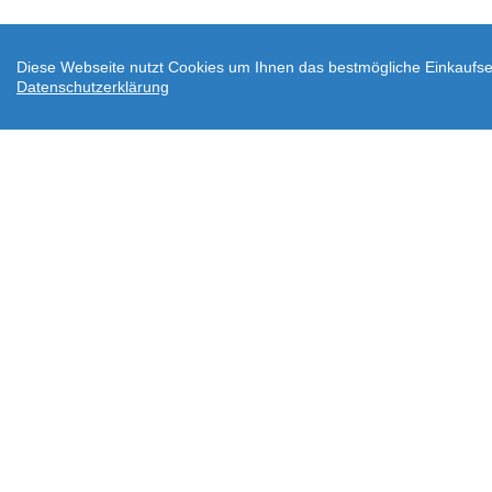
Diese Webseite nutzt Cookies um Ihnen das bestmögliche Einkaufser
Datenschutzerklärung
AGB
Datenschutz
Widerrufsbelehrung
Ve
Downloads
Über wodtke
Impressum