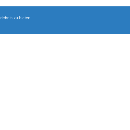
lebnis zu bieten.
Newsletter
rsand
Ersatzteil-Anfrage
Vertrag widerrufen
Ausführliche Informationen zum Newslet
Abonnieren
Sie
unsere
Mailingliste