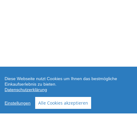
Diese Webseite nutzt Cookies um Ihnen das bestmögliche
Einkaufserlebnis zu bieten.
Datenschutzerklärung
SEHR GUT
(4.88 / 5)
Alle Cookies akzeptieren
Einstellungen
aus
24
Bewertungen bei: shopvote.de ⓘ
Informationen zur Echtheit der Bewertungen
AGB
Datenschutz
Widerrufsbelehrung
Versand