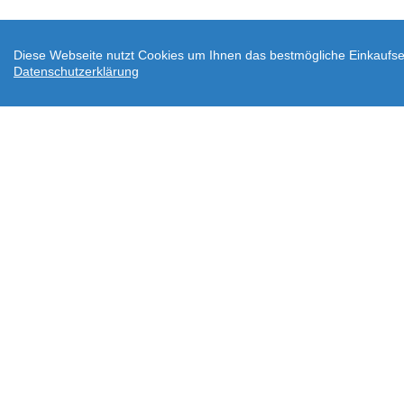
Diese Webseite nutzt Cookies um Ihnen das bestmögliche Einkaufser
Datenschutzerklärung
AGB
Datenschutz
Widerrufsbelehrung
Ve
Downloads
Über wodtke
Impressum