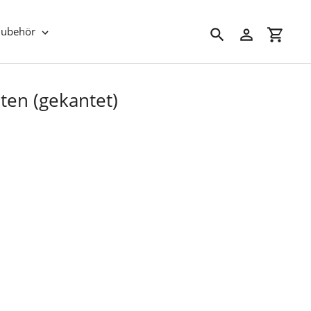
Zubehör
Suchen
Einloggen
Einkau
ten (gekantet)