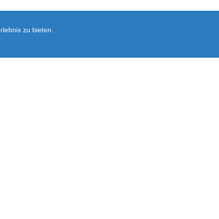
lebnis zu bieten.
Newsletter
rsand
Ersatzteil-Anfrage
Vertrag widerrufen
Ausführliche Informationen zum Newslet
Abonnieren
Sie
unsere
Mailingliste