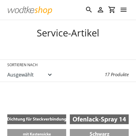
Direkt
zum
Suchen
Einloggen
Einkaufswa
Inhalt
S
Service-Artikel
a
m
m
SORTIEREN NACH
l
17 Produkte
u
n
g
: