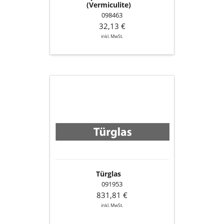
(Vermiculite)
098463
32,13 €
inkl. MwSt.
Türglas
Türglas
091953
831,81 €
inkl. MwSt.