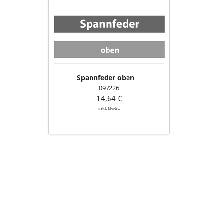
oben
Spannfeder oben
097226
14,64 €
inkl. MwSt.