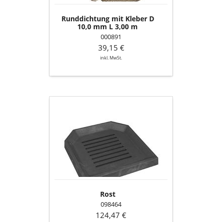
m
Runddichtung mit Kleber D
10,0 mm L 3,00 m
000891
39,15 €
inkl. MwSt.
Rost
Rost
098464
124,47 €