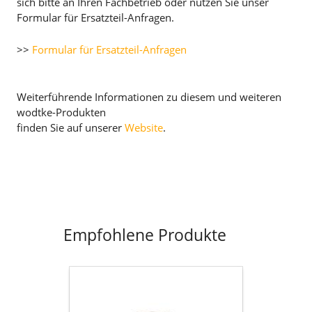
sich bitte an Ihren Fachbetrieb oder nutzen Sie unser
Formular für Ersatzteil-Anfragen.
>>
Formular für Ersatzteil-Anfragen
Weiterführende Informationen zu diesem und weiteren
wodtke-Produkten
finden Sie auf unserer
Website
.
Empfohlene Produkte
Flachdichtung
selbstklebend
D