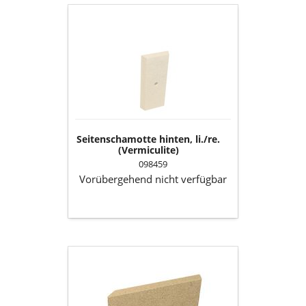
Seitenschamotte
hinten,
li./re.
(Vermiculite)
Seitenschamotte hinten, li./re.
(Vermiculite)
098459
Vorübergehend nicht verfügbar
Seitenschamotte
links/rechts
unten
(Vermiculite)