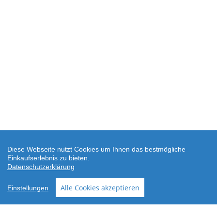
Diese Webseite nutzt Cookies um Ihnen das bestmögliche
Einkaufserlebnis zu bieten.
Datenschutzerklärung
SEHR GUT
(4.88 / 5)
Alle Cookies akzeptieren
Einstellungen
aus
24
Bewertungen bei: shopvote.de ⓘ
Informationen zur Echtheit der Bewertungen