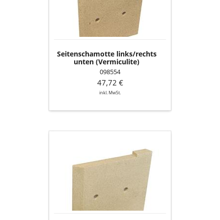
Seitenschamotte links/rechts
unten (Vermiculite)
098554
47,72 €
inkl. MwSt.
Seitenschamotte
oben
rechts