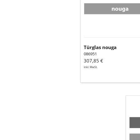
Türglas nouga
086951
307,85 €
inkl. MwSt.
Umle
obe
(Stah