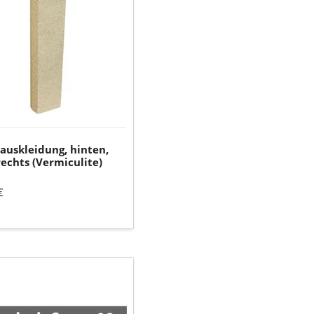
echts
ulite)
auskleidung, hinten,
rechts (Vermiculite)
€
ck-
z-