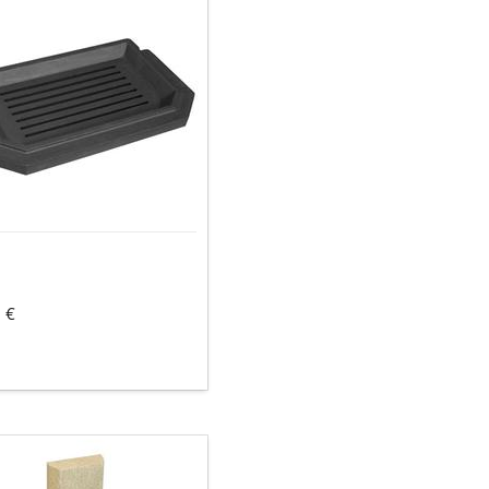
 €
auskleidung,
,