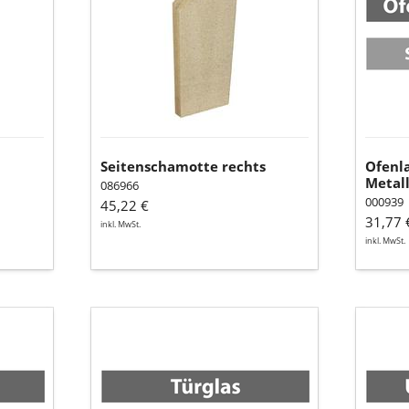
Metall
(150
ml
Dose)
Seitenschamotte rechts
Ofenla
Metall
086966
000939
45,22 €
31,77 
inkl. MwSt.
inkl. MwSt.
Türglas
Umlenk
black
unten
(Vermic