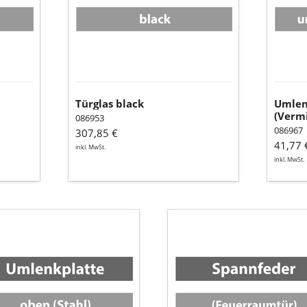
Türglas black
Umlen
(Vermi
086953
086967
307,85 €
41,77 
inkl. MwSt.
inkl. MwSt.
nkplatte
Spannfeder
n
(Feuerraumtür)
l)