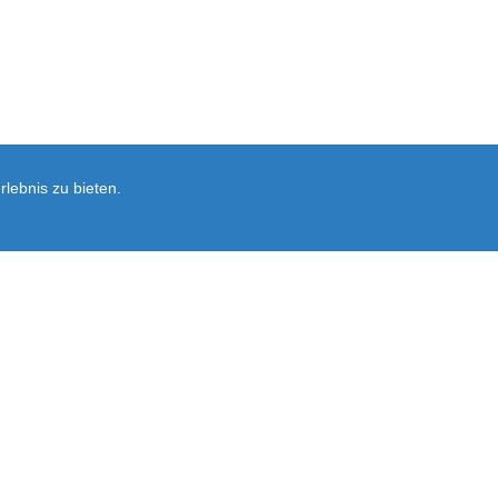
lebnis zu bieten.
Newsletter
rsand
Ersatzteil-Anfrage
Vertrag widerrufen
Ausführliche Informationen zum Newslet
Abonnieren
Sie
unsere