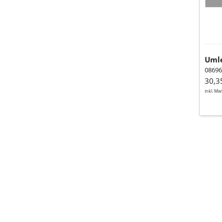
Umle
08696
30,3
inkl. Mw