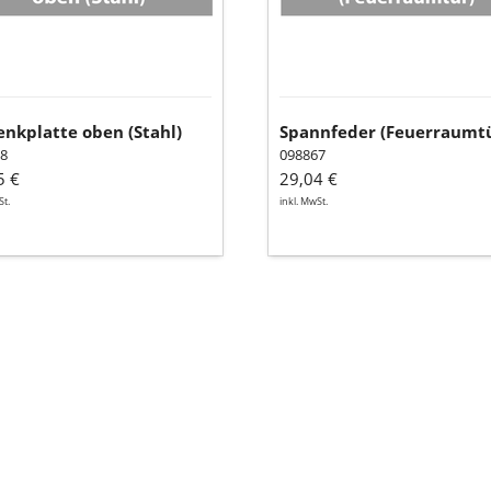
nkplatte oben (Stahl)
Spannfeder (Feuerraumtü
8
098867
5 €
29,04 €
St.
inkl. MwSt.