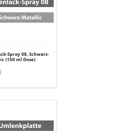
ic
ck-Spray 08, Schwarz-
ic (150 ml Dose)
€
platte
ulite)