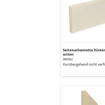
unten
Seitenschamotte hinten
unten
086962
Vorübergehend nicht verf
Seitenschamotte
links