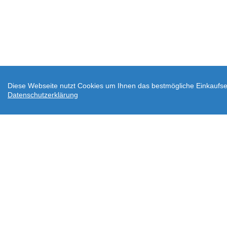
Diese Webseite nutzt Cookies um Ihnen das bestmögliche Einkaufser
Datenschutzerklärung
AGB
Datenschutz
Widerrufsbelehrung
Ve
Downloads
Über wodtke
Impressum