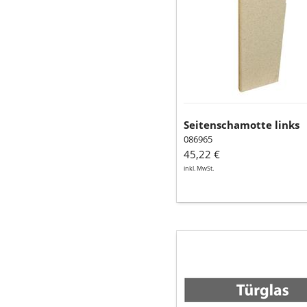
Seitenschamotte links
086965
45,22 €
inkl. MwSt.
Türglas
nouga