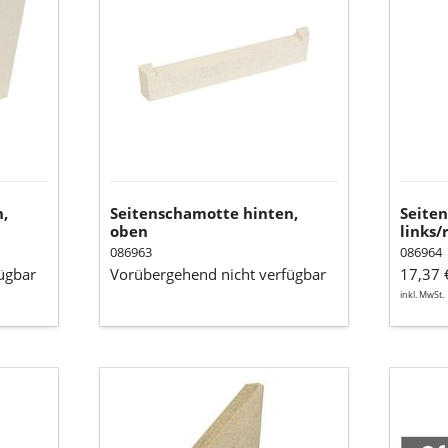
oben
links/r
(Vermic
,
Seitenschamotte hinten,
Seiten
oben
links/
086963
086964
ügbar
Vorübergehend nicht verfügbar
17,37 
inkl. MwSt.
Seitenschamotte
Ofenla
rechts
Spray
08,
Schwar