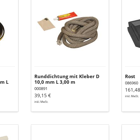
Runddichtung
Rost
mit
Kleber
D
10,0
mm
L
3,00
m
Runddichtung mit Kleber D
Rost
mm L
10,0 mm L 3,00 m
086960
000891
161,48
39,15 €
inkl. MwSt.
inkl. MwSt.
Seitenschamotte
Seiten
hinten,
hinten