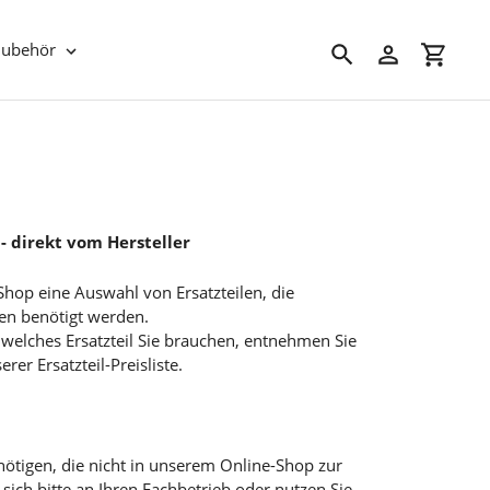
Zubehör
Suchen
Einloggen
Einkau
 - direkt vom Hersteller
Shop eine Auswahl von Ersatzteilen, die
en benötigt werden.
d, welches Ersatzteil Sie brauchen, entnehmen Sie
r Ersatzteil-Preisliste.
benötigen, die nicht in unserem Online-Shop zur
sich bitte an Ihren Fachbetrieb oder nutzen Sie