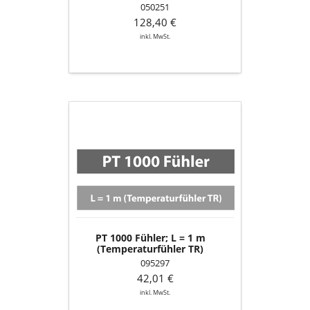
050251
128,40 €
inkl. MwSt.
PT
1000
Fühler;
L
=
1
m
(Temperaturfühler
TR)
PT 1000 Fühler; L = 1 m
(Temperaturfühler TR)
095297
42,01 €
inkl. MwSt.