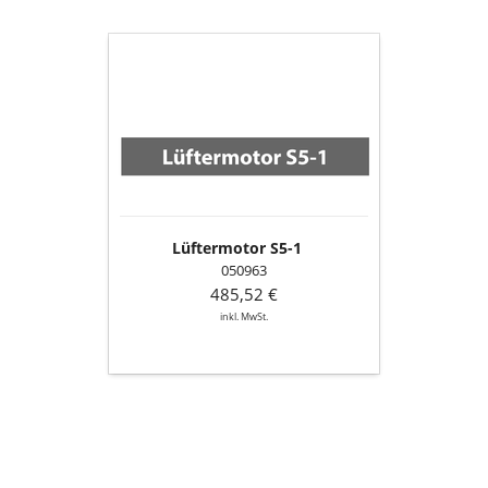
Lüftermotor
S5-
1
Lüftermotor S5-1
050963
485,52 €
inkl. MwSt.