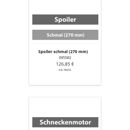
Spoiler
schmal
(270
mm)
Spoiler schmal (270 mm)
095582
126,85 €
inkl. MwSt.
Schneckenmotor
(S3/S4)