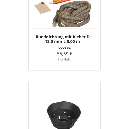
D
12,0
mm
L
3,00
m
Runddichtung mit Kleber D
12,0 mm L 3,00 m
000892
55,69 €
inkl. MwSt.
Brennertopf
(Mulde)
ohne
Topfhalter