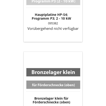
10
kW
Hauptplatine HP-S4;
Programm P3; 2 - 10 kW
095382
Vorübergehend nicht verfügbar
Bronzelager
klein
für
Förderschnecke
(oben)
Bronzelager klein für
Förderschnecke (oben)