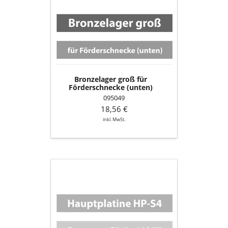
für
Förderschnecke
(unten)
Bronzelager groß für
Förderschnecke (unten)
095049
18,56 €
inkl. MwSt.
Hauptplatine
HP-
S4;
Programm
P3;
2
-