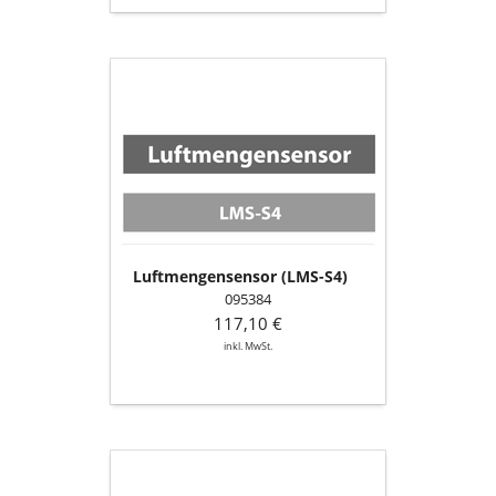
Luftmengensensor
(LMS-
S4)
Luftmengensensor (LMS-S4)
095384
117,10 €
inkl. MwSt.
Bronzelager
groß