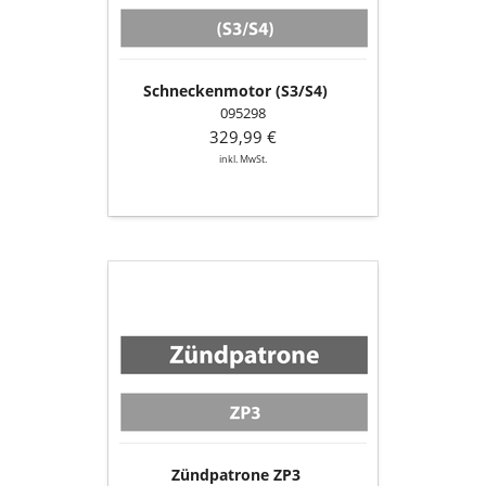
Schneckenmotor (S3/S4)
095298
329,99 €
inkl. MwSt.
Zündpatrone
ZP3
Zündpatrone ZP3