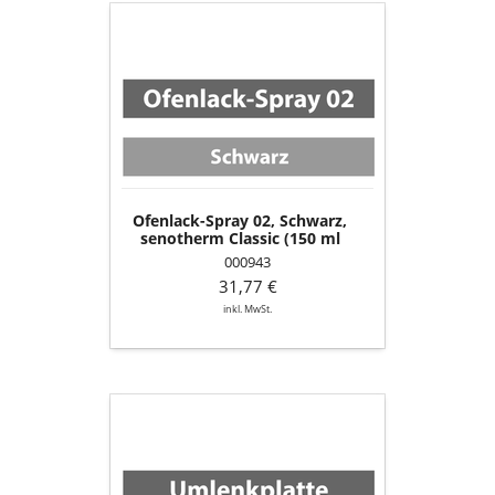
Ofenlack-
Spray
02,
Schwarz,
senotherm
Classic
(150
ml
Dose)
Ofenlack-Spray 02, Schwarz,
senotherm Classic (150 ml
Dose)
000943
31,77 €
inkl. MwSt.
Umlenkplatte,
unten
(gekantet)